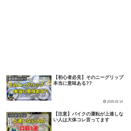
【初心者必見】そのニーグリップ
教習所のコツ
本当に意味ある??
2025.02.14
【注意】バイクの運転が上達しな
バイクコラム
い人は大体コレ言ってます