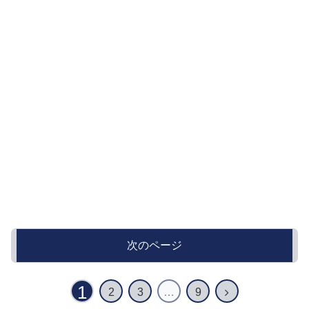
次のページ
1
次
2
3
…
9