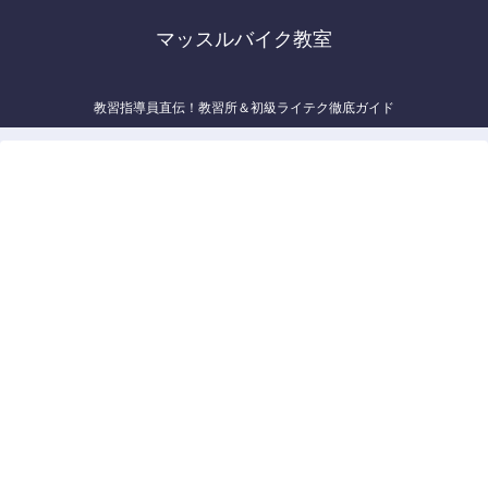
マッスルバイク教室
教習指導員直伝！教習所＆初級ライテク徹底ガイド