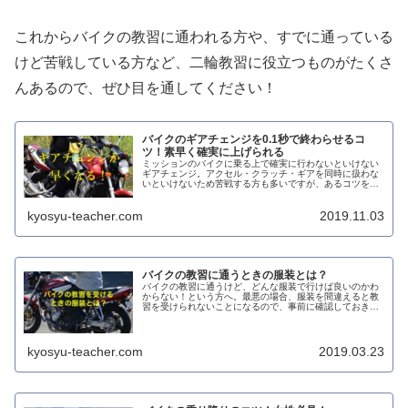
これからバイクの教習に通われる方や、すでに通っている
けど苦戦している方など、二輪教習に役立つものがたくさ
んあるので、ぜひ目を通してください！
バイクのギアチェンジを0.1秒で終わらせるコ
ツ！素早く確実に上げられる
ミッションのバイクに乗る上で確実に行わないといけない
ギアチェンジ。アクセル・クラッチ・ギアを同時に扱わな
いといけないため苦戦する方も多いですが、あるコツを意
識すれば0.1秒でギアチェンジができるようになるのです！
kyosyu-teacher.com
2019.11.03
バイクの教習に通うときの服装とは？
バイクの教習に通うけど、どんな服装で行けば良いのかわ
からない！という方へ。最悪の場合、服装を間違えると教
習を受けられないことになるので、事前に確認しておきま
しょう！
kyosyu-teacher.com
2019.03.23