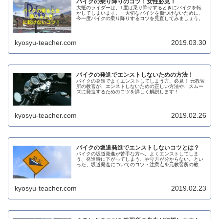
バイクの乗り降りのコツ！女性必見！
大抵のライダーは、1度は乗り降りするときにバイクを転
かしてしまいます。 大切なバイクを傷つけないために、
今一度バイクの乗り降りするコツを見直してみましょう。
kyosyu-teacher.com
2019.03.30
バイクの発進でエンストしないための方法！
バイクの発進でよくエンストしてしまう方、必見！ 元教習
所の教官が、エンストしないための正しい方法や、スムー
ズに発進するためのコツを詳しく解説します！
kyosyu-teacher.com
2019.02.26
バイクの坂道発進でエンストしないコツとは？
バイクの坂道発進が苦手な方へ。よくエンストしてしま
う、発進時に下がってしまう、やり方が分からない。とい
った、坂道発進についてのコツ・注意点を元教習所の教官
が解説します！
kyosyu-teacher.com
2019.02.23