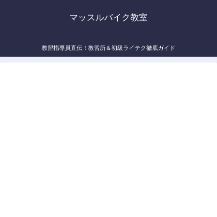
マッスルバイク教室
教習指導員直伝！教習所＆初級ライテク徹底ガイド