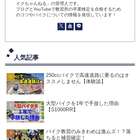
イクちゃんねる」の管理人です。
ブログとYouTubeで教習所の卒業検定を合格するため
のコツやバイクについての情報を発信しています！
人気記事
250ccバイクで高速道路に乗るのはオ
ススメしません【体験談】
大型バイクを1年で手放した理由
【S1000RR】
バイク教習のみきわめは激ムズ！？落
ちると補習確定！