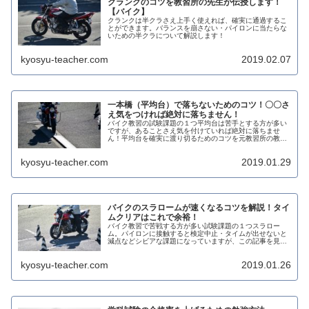
クランクのコツを教習所の先生が伝授します！
【バイク】
クランクは半クラさえ上手く使えれば、確実に通過するこ
とができます。バランスを崩さない・パイロンに当たらな
いための半クラについて解説します！
kyosyu-teacher.com
2019.02.07
一本橋（平均台）で落ちないためのコツ！〇〇さ
え気をつければ絶対に落ちません！
バイク教習の試験課題の１つ平均台は苦手とする方が多い
ですが、あることさえ気を付けていれば絶対に落ちませ
ん！平均台を確実に渡り切るためのコツを元教習所の教官
が解説します！
kyosyu-teacher.com
2019.01.29
バイクのスラロームが速くなるコツを解説！タイ
ムクリアはこれで余裕！
バイク教習で苦戦する方が多い試験課題の１つスラロー
ム。パイロンに接触すると検定中止・タイムが出せないと
減点などシビアな課題になっていますが、この記事を見れ
ば確実にパイロンに当たらずタイムを出せるようになりま
す！
kyosyu-teacher.com
2019.01.26