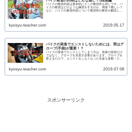
バイク教習の内容はどんな感じ？1段階編
バイクの教習内容は基本的にどこの教習所も同じです。バ
イクの教習はどのような練習をするのか、簡単？難しい？
など、バイクの教習内容について教習所の教官が解説しま
す！
kyosyu-teacher.com
2019.05.17
バイクの発進でエンストしないためには、実はグ
ローブ(手袋)が重要！？
バイクの発進でエンストしてしまう方は、発進の技術だけ
ではなく、グローブを見直す必要があります。グローブを
変えるだけで、エンストをしなくなった生徒も多数！どの
ようなグローブを着用すれば良いのか、解説していきま
す！
kyosyu-teacher.com
2019.07.08
スポンサーリンク