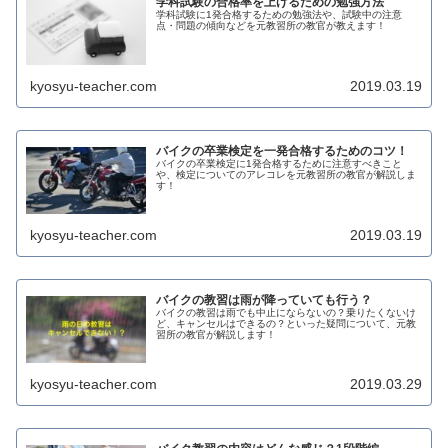
学科試験の合格率を上げるための勉強方法
学科試験に1発合格するための勉強法や、試験中の注意
点・問題の傾向などを元教習所の教官が教えます！
kyosyu-teacher.com
2019.03.19
バイクの卒業検定を一発合格するためのコツ！
バイクの卒業検定に1発合格するために注意すべきこと
や、検定についてのアレコレを元教習所の教官が解説しま
す！
kyosyu-teacher.com
2019.03.19
バイクの教習は雨が降っていても行う？
バイクの教習は雨でも中止にならないの？乗りたくないけ
ど、キャンセルはできるの？といった疑問について、元教
習所の教官が解説します！
kyosyu-teacher.com
2019.03.29