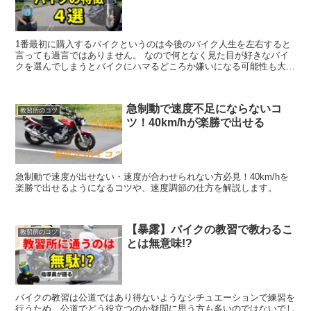
1番最初に購入するバイクというのは今後のバイク人生を左右すると
言っても過言ではありません。 なので何となく見た目が好きなバイ
クを選んでしまうとバイクにハマるどころか嫌いになる可能性も大い
にあります。 しかし初心者な人ほどバイクの知識がないのでどのよ
うなバイクを避けるべきなのかが分からないと思います。 なので今
回は初心者にオススメしないバイクの特徴を4つ挙げてみました！
急制動で速度不足にならないコ
教習所のコツ
ツ！40km/hが楽勝で出せる
急制動で速度が出せない・速度が合わせられない方必見！40km/hを
楽勝で出せるようになるコツや、速度調節の仕方を解説します。
【暴露】バイクの教習で教わるこ
教習所のコツ
とは無意味!?
バイクの教習は公道ではあり得ないようなシチュエーションで練習を
行うため、公道でどう役立つのか疑問に思う方も多いのではないでし