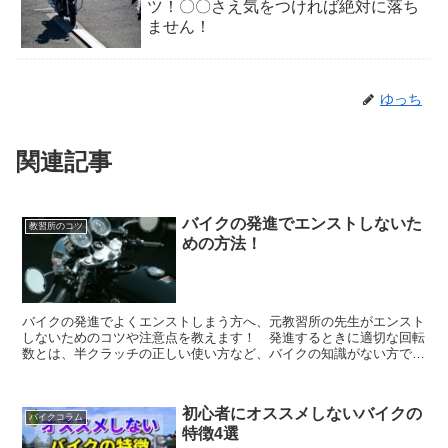
ツ！〇〇さえ気をつければ絶対に落ち
ません！
ゆっち
関連記事
バイクの発進でエンストしないた
教習所のコツ
めの方法！
バイクの発進でよくエンストしまう方へ、元教習所の先生がエンスト
しないためのコツや注意点を教えます！ 発進するときに適切な回転
数とは、半クラッチの正しい使い方など、バイクの知識がない方でも
理解できる内容になっています。
初心者にオススメしないバイクの
バイクコラム
特徴4選