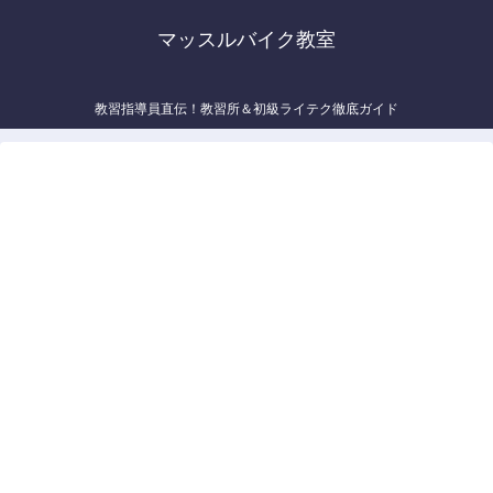
マッスルバイク教室
教習指導員直伝！教習所＆初級ライテク徹底ガイド