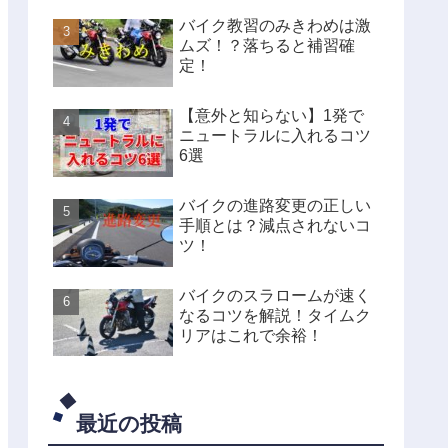
バイク教習のみきわめは激
ムズ！？落ちると補習確
定！
【意外と知らない】1発で
ニュートラルに入れるコツ
6選
バイクの進路変更の正しい
手順とは？減点されないコ
ツ！
バイクのスラロームが速く
なるコツを解説！タイムク
リアはこれで余裕！
最近の投稿