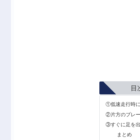
目
①低速走行時
②片方のブレ
③すぐに足を
まとめ