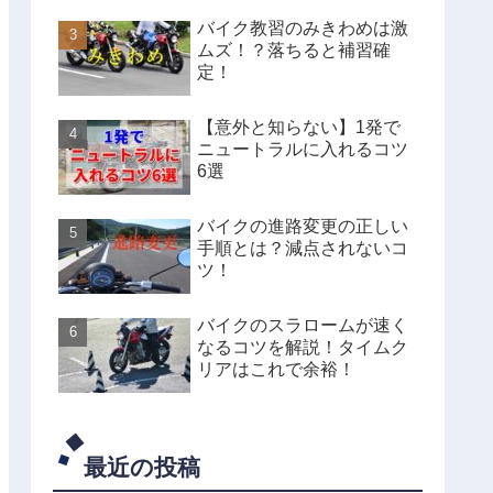
バイク教習のみきわめは激
ムズ！？落ちると補習確
定！
【意外と知らない】1発で
ニュートラルに入れるコツ
6選
バイクの進路変更の正しい
手順とは？減点されないコ
ツ！
バイクのスラロームが速く
なるコツを解説！タイムク
リアはこれで余裕！
最近の投稿