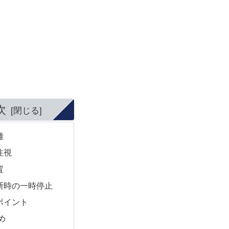
次
離
注視
置
断時の一時停止
ポイント
め