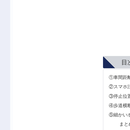
目
①車間距
②スマホ
③停止位
④歩道横
⑤細かい
まと