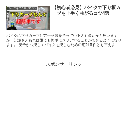
を楽しめるだけではなく事故を防ぐことも可能になるので日頃バイク
【初心者必見】バイクで下り坂カ
に乗っている人はぜひ見ていってください！
カーブを早く曲がるコツ
ーブを上手く曲がるコツ4選
バイクの下りカーブに苦手意識を持っている方も多いかと思います
が、知識さえあれば誰でも簡単にクリアすることができるようになり
ます。 安全かつ楽しくバイクを楽しむための絶対条件とも言えます
ので、ぜひ参考にしてください！
スポンサーリンク