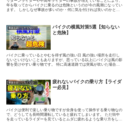
リターンライダーや中高年ライダーの事故が増えていることにより、
年を取ってからバイクに乗るのは危険というのが今の風潮になってい
ます。 しかしなぜ事故が多いのか・何に気を付ければ良いのかとい
うのを認識しておくことでリターンライダーや中高年ライダーの事故
率は圧倒的に下げることができると思います。
バイクの横風対策5選【知らない
事故を起こしたくない人へ
と危険】
バイクに乗っているとやむを得ず風の強い日 風の強い場所を走行し
ないといけないこともありますが、思っている以上にバイクは風の影
響を受けやすい乗り物です。 特に高速道路では突風が吹いた場合、
隣の車線まで流されてしまったなんてこともあるので非常に危険な状
況に陥ることもあり得ます。
疲れないバイクの乗り方【ライダ
事故を起こしたくない人へ
ー必見】
バイクは便利で楽しい乗り物ですが全身を使って操作する乗り物なの
で、どうしても長時間運転していると疲れてしまいます。 ただ街中
を走っているライダーを見ているとムダに疲れるような乗り方をして
いる人が散見されるので、今回は疲れないバイクの乗り方について解
説しました。 疲れない乗り方ができるようになれば、快適にバイク