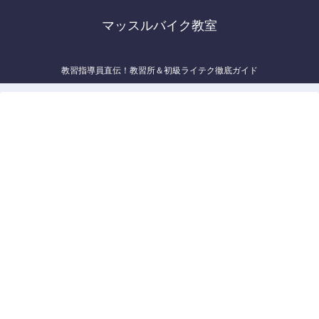
マッスルバイク教室
教習指導員直伝！教習所＆初級ライテク徹底ガイド