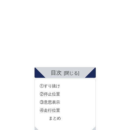
目次
①すり抜け
②停止位置
③意思表示
④走行位置
まとめ