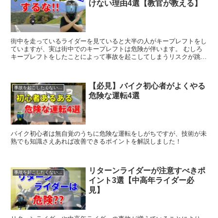
けない理由4選【教官が教える】
街中を走っているライダーを見ていると大半の人がキープレフトをし
ていますが、実は街中でのキープレフトは危険が伴います。 むしろ
キープレフトをしたことによって事故を起こしてしまうリスクが跳ね
上がってしまうのでやるべきではありません。 ではどこをどのよう
に走行するのが安全なのか詳しく解説していくのでぜひ見ていってく
ださい！
【必見】バイク初心者がよくやる
事故を起こしたくない人へ
危険な運転4選
バイク初心者は無自覚のうちに危険な運転をしがちですが、技術が未
熟でも知識さえあれば改善できるポイントを解説しました！
リターンライダーが注意すべきポ
事故を起こしたくない人へ
イント3選【中高年ライダー必
見】