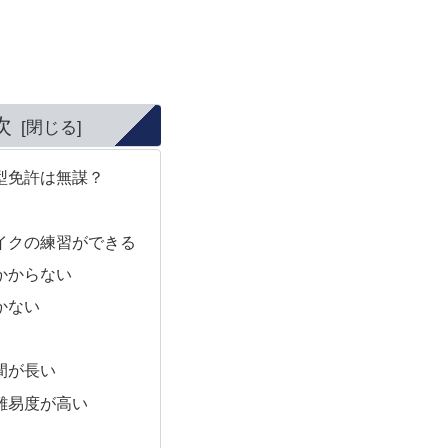
次
型免許は無謀？
バイクの練習ができる
がかからない
かない
時間が長い
の難易度が高い