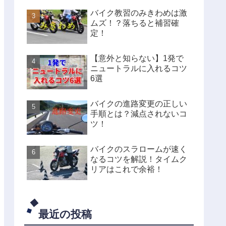
バイク教習のみきわめは激
ムズ！？落ちると補習確
定！
【意外と知らない】1発で
ニュートラルに入れるコツ
6選
バイクの進路変更の正しい
手順とは？減点されないコ
ツ！
バイクのスラロームが速く
なるコツを解説！タイムク
リアはこれで余裕！
最近の投稿