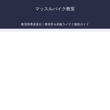
マッスルバイク教室
教習指導員直伝！教習所＆初級ライテク徹底ガイド