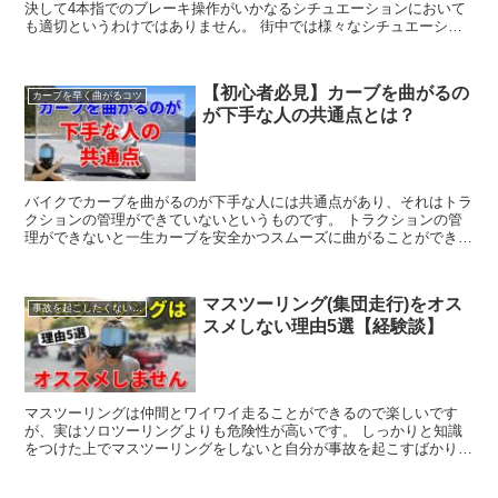
決して4本指でのブレーキ操作がいかなるシチュエーションにおいて
も適切というわけではありません。 街中では様々なシチュエーショ
ンが発生するため、使い分けが重要になります。 この使い分けがで
きていないとブレーキ操作のみならずアクセルワークやハンドルバラ
ンスにまで影響を及ぼすので、バイクに乗るのであれば必ず身に付け
【初心者必見】カーブを曲がるの
るべき知識だと思います。
カーブを早く曲がるコツ
が下手な人の共通点とは？
バイクでカーブを曲がるのが下手な人には共通点があり、それはトラ
クションの管理ができていないというものです。 トラクションの管
理ができないと一生カーブを安全かつスムーズに曲がることができな
いと言っても過言ではないほど重要なテクニックの1つになります。
これまでトラクションを意識したことがない人はぜひお試しくださ
い！
マスツーリング(集団走行)をオス
事故を起こしたくない人へ
スメしない理由5選【経験談】
マスツーリングは仲間とワイワイ走ることができるので楽しいです
が、実はソロツーリングよりも危険性が高いです。 しっかりと知識
をつけた上でマスツーリングをしないと自分が事故を起こすばかりか
一緒に走ってる人を危険な目に遭わせてしまうこともあるので、よく
マスツーリングをするという方はぜひご覧ください！