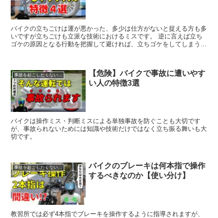
バイクの立ちごけは運が悪かった、多少は仕方がないと捉える方も多
いですが立ちごけも立派な技術におけるミスです。 逆に言えば立ち
ゴケの原因となる行動を把握して避ければ、立ちゴケをしてしまう確
率を大幅に下げることができます。
【危険】バイクで事故に遭いやす
事故を起こしたくない人へ
い人の特徴3選
バイクは操作ミス・判断ミスによる単独事故を防ぐことも大切です
が、事故られないためには知識や技術だけではなく立ち振る舞いも大
切です。
バイクのブレーキは何本指で操作
事故を起こしたくない人へ
するべきなのか【使い分け】
教習所では必ず4本指でブレーキを操作するように指導されますが、