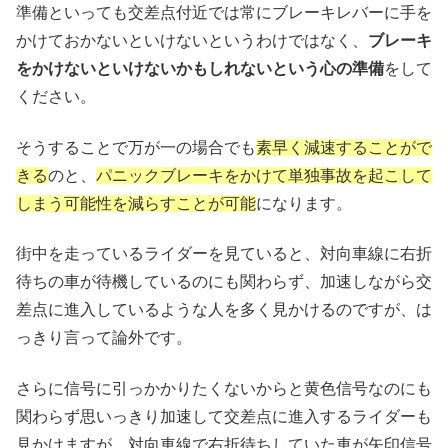
準備といっても交差点付近では常にブレーキレバーに手を
かけておかないといけないというわけではなく、
ブレーキ
をかけないといけないかもしれないという心の準備
をして
ください。
そうすることで万が一の場合でも
素早く減速することがで
きる
のと、
パニックブレーキをかけて単独事故を起こして
しまう可能性を減らすことが可能
になります。
街中を走っているライダーを見ていると、対向車線に右折
待ちの車が待機しているのにも関わらず、加速しながら交
差点に進入しているような人を多く見かけるのですが、は
っきり言って論外です。
さらに信号に引っかかりたくないからと黄色信号なのにも
関わらず思いっきり加速して交差点に進入するライダーも
見かけますが、対向車線で右折待ちしていた車が矢印信号